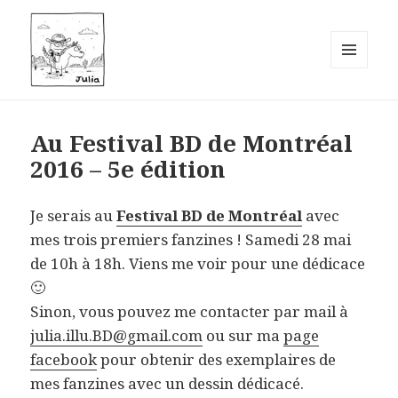
MENU
ET
Julia – Illustration et Bande
WIDGETS
Dessinée
Au Festival BD de Montréal
2016 – 5e édition
Je serais au
Festival BD de Montréal
avec
mes trois premiers fanzines ! Samedi 28 mai
de 10h à 18h. Viens me voir pour une dédicace
🙂
Sinon, vous pouvez me contacter par mail à
julia.illu.BD@gmail.com
ou sur ma
page
facebook
pour obtenir des exemplaires de
mes fanzines avec un dessin dédicacé.