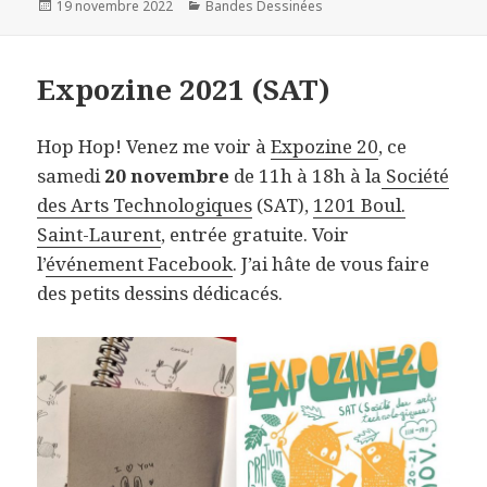
Publié
Catégories
19 novembre 2022
Bandes Dessinées
le
Expozine 2021 (SAT)
Hop Hop! Venez me voir à
Expozine 20
, ce
samedi
20 novembre
de 11h à 18h à la
Société
des Arts Technologiques
(SAT),
1201 Boul.
Saint-Laurent
, entrée gratuite. Voir
l’
événement Facebook
. J’ai hâte de vous faire
des petits dessins dédicacés.