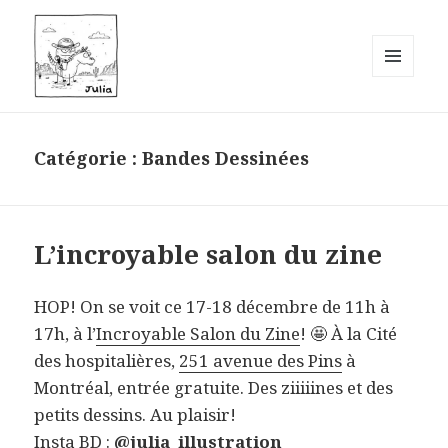
MENU
ET
Julia – Illustration et Bande
WIDGETS
Dessinée
Catégorie :
Bandes Dessinées
L’incroyable salon du zine
HOP! On se voit ce 17-18 décembre de 11h à
17h, à l’
Incroyable Salon du Zine
! 🤩 À la Cité
des hospitalières,
251 avenue des Pins
à
Montréal, entrée gratuite. Des ziiiiines et des
petits dessins. Au plaisir!
Insta BD :
@julia_illustration